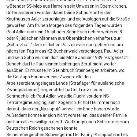
wütender SS-Mob aus Hameln sein Unwesen in Obernkirchen.
Unter anderem wurden dabei beide Schaufenster des
Kaufhauses Adler zerschlagen und die Auslagen auf die Straße
geworfen. Am frühen Morgen des folgenden Tages wurden
Paul Adler und sein 15-jähriger Sohn Erich neben weiteren 8
oder 9 jüdischen Männern aus Obernkirchen verhaftet, zur
„Schutzhaft“ dem örtlichen Polizeirevier übergeben und am
nächsten Tag in das KZ Buchenwald verschleppt. Paul Adler
und sein Sohn wurden dort bis Mitte Januar 1939 festgesetzt.
Danach durfte Paul seinen bisherigen Beruf nicht weiter
ausüben. Er musste im Steinbruch Steinbergen arbeiten, wo
die Gestapo Hannover eine Zweigstelle des
Arbeitserziehungslagers Lahde (Straflager für ausländische
Zwangsarbeiter) eingerichtet hatte. Trotz dieser
Schmach blieb Paul Adler, was die Flucht vor dem NS-
Terrorregime anging, sehr zögerlich. Er hoffte immer noch
darauf, dass der „Nazispuk“ schnell ein Ende haben würde.
Außerdem konnte er sich nicht vorstellen, dass seiner Familie
und ihm als Freiwilligen des 1. Weltkriegs noch Schlimmeres im
Deutschen Reich geschehen konnte.
Seiner energischen Schwiegermutter Fanny Philippsohn ist es