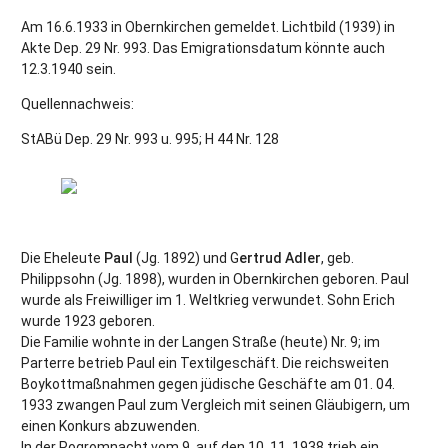
Am 16.6.1933 in Obernkirchen gemeldet. Lichtbild (1939) in
Akte Dep. 29 Nr. 993. Das Emigrationsdatum könnte auch
12.3.1940 sein.
Quellennachweis:
StABü Dep. 29 Nr. 993 u. 995; H 44 Nr. 128
Die Eheleute
Paul
(Jg. 1892) und G
ertrud Adler
, geb.
Philippsohn (Jg. 1898), wurden in Obernkirchen geboren. Paul
wurde als Freiwilliger im 1. Weltkrieg verwundet. Sohn Erich
wurde 1923 geboren.
Die Familie wohnte in der Langen Straße (heute) Nr. 9; im
Parterre betrieb Paul ein Textilgeschäft. Die reichsweiten
Boykottmaßnahmen gegen jüdische Geschäfte am 01. 04.
1933 zwangen Paul zum Vergleich mit seinen Gläubigern, um
einen Konkurs abzuwenden.
In der Pogromnacht vom 9. auf den 10. 11. 1938 trieb ein