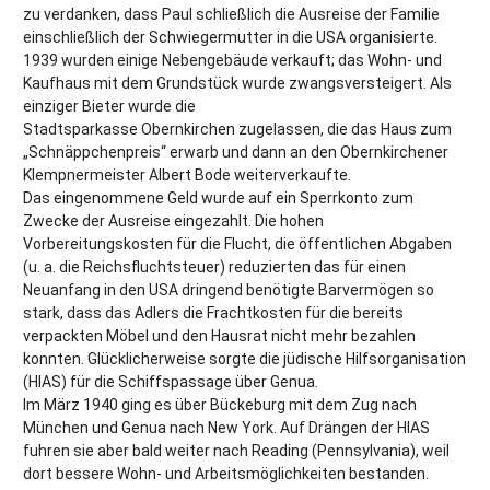
zu verdanken, dass Paul schließlich die Ausreise der Familie
einschließlich der Schwiegermutter in die USA organisierte.
1939 wurden einige Nebengebäude verkauft; das Wohn- und
Kaufhaus mit dem Grundstück wurde zwangsversteigert. Als
einziger Bieter wurde die
Stadtsparkasse Obernkirchen zugelassen, die das Haus zum
„Schnäppchenpreis“ erwarb und dann an den Obernkirchener
Klempnermeister Albert Bode weiterverkaufte.
Das eingenommene Geld wurde auf ein Sperrkonto zum
Zwecke der Ausreise eingezahlt. Die hohen
Vorbereitungskosten für die Flucht, die öffentlichen Abgaben
(u. a. die Reichsfluchtsteuer) reduzierten das für einen
Neuanfang in den USA dringend benötigte Barvermögen so
stark, dass das Adlers die Frachtkosten für die bereits
verpackten Möbel und den Hausrat nicht mehr bezahlen
konnten. Glücklicherweise sorgte die jüdische Hilfsorganisation
(HIAS) für die Schiffspassage über Genua.
Im März 1940 ging es über Bückeburg mit dem Zug nach
München und Genua nach New York. Auf Drängen der HIAS
fuhren sie aber bald weiter nach Reading (Pennsylvania), weil
dort bessere Wohn- und Arbeitsmöglichkeiten bestanden.