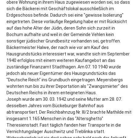
obere Wohnung in ihrem Haus zugewiesen worden sei, so dass
sich die Bäckerei mit Geschäftslokal ausschließlich im
Erdgeschoss befinde. Dadurch sei eine "gewisse Isolierung"
eingetreten. Diese vorläufige Regelung habe er mit Rücksicht
auf das hohe Alter der Jüdin, deren Sohn sich zurzeit in
Bochum aufhalte und weil in der Gemeinde Vehlen kein
sonstiger jüdischer Grundbesitz vorhanden sei, getroffen.
Bäckermeister Halwe, der nach wie vor am Kauf des
Hausgrundstücks interessiert war, wandte sich im September
1940 erfolglos mit einem weiteren Kaufangebot an das
zuständige Finanzamt Stadthagen. Am 07. 10 1940 wurde
jedoch als neuer Eigentümer des Hausgrundstücks das
"Deutsche Reich" ins Grundbuch eingetragen. Meyersbergs
wohnten nun bis zu ihrer Deportation als "Zwangsmieter" des
Deutschen Reichs in ihrem enteigneten Haus.
Joseph wurde am 30. 03. 1942 und seine Mutter am 28. 07.
desselben Jahres vom Bückeburger Bahnhof aus
abtransportiert. Der Reichbahnzug Nr. III/2 brachte Mathilde mit
insgesamt 1.165 Menschen in das "Altersghetto"
Theresienstadt. Fast täglich fanden hier Transporte in die
Vernichtungslager Auschwitz und Treblinka statt.
Wahrscheinlich ist sie dort schon sehr bald nach der Ankunft