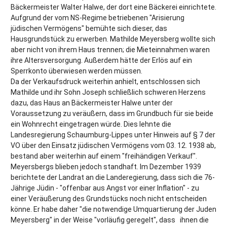
Bäckermeister Walter Halwe, der dort eine Bäckerei einrichtete.
Aufgrund der vom NS-Regime betriebenen "Arisierung
jüdischen Vermögens" bemühte sich dieser, das
Hausgrundstück zu erwerben. Mathilde Meyersberg wollte sich
aber nicht von ihrem Haus trennen; die Mieteinnahmen waren
ihre Altersversorgung. Außerdem hätte der Erlös auf ein
Sperrkonto überwiesen werden müssen.
Da der Verkaufsdruck weiterhin anhielt, entschlossen sich
Mathilde und ihr Sohn Joseph schließlich schweren Herzens
dazu, das Haus an Bäckermeister Halwe unter der
Voraussetzung zu veräußern, dass im Grundbuch für sie beide
ein Wohnrecht eingetragen würde. Dies lehnte die
Landesregierung Schaumburg-Lippes unter Hinweis auf § 7 der
VO über den Einsatz jüdischen Vermögens vom 03. 12. 1938 ab,
bestand aber weiterhin auf einem "freihändigen Verkauf".
Meyersbergs blieben jedoch standhaft. Im Dezember 1939
berichtete der Landrat an die Landeregierung, dass sich die 76-
Jährige Jüdin - "offenbar aus Angst vor einer Inflation" - zu
einer Veräußerung des Grundstücks noch nicht entscheiden
könne. Er habe daher "die notwendige Umquartierung der Juden
Meyersberg" in der Weise "vorläufig geregelt", dass ihnen die