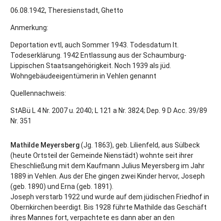
06.08.1942, Theresienstadt, Ghetto
Anmerkung:
Deportation evtl, auch Sommer 1943. Todesdatum lt.
Todeserklärung. 1942 Entlassung aus der Schaumburg-
Lippischen Staatsangehörigkeit. Noch 1939 als jüd.
Wohngebäudeeigentümerin in Vehlen genannt
Quellennachweis:
StABü L 4 Nr. 2007 u. 2040; L 121 a Nr. 3824; Dep. 9 D Acc. 39/89
Nr. 351
Mathilde Meyersberg
(Jg. 1863), geb. Lilienfeld, aus Sülbeck
(heute Ortsteil der Gemeinde Nienstädt) wohnte seit ihrer
Eheschließung mit dem Kaufmann Julius Meyersberg im Jahr
1889 in Vehlen. Aus der Ehe gingen zwei Kinder hervor, Joseph
(geb. 1890) und Erna (geb. 1891).
Joseph verstarb 1922 und wurde auf dem jüdischen Friedhof in
Obernkirchen beerdigt. Bis 1928 führte Mathilde das Geschäft
ihres Mannes fort, verpachtete es dann aber an den