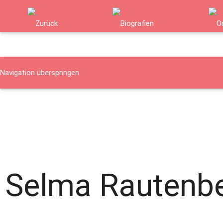
Navigation überspringen
Namen
Orte
Verfolgte Gruppen
Biografie - Details
Details
Details
Selma Rautenb