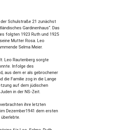
n der Schulstraße 21 zunächst
tländisches Gardinenhaus“. Das
 es folgten 1923 Ruth und 1925
 seine Mutter Rosa. Leo
stammende Selma Meier.
lt. Leo Rautenberg sorgte
nnte. Infolge des
, aus dem er als gebrochener
die Familie zog in die Lange
etzung auf dem jüdischen
 Juden in der NS-Zeit.
erbrachten ihre letzten
en im Dezember1941 dem ersten
 überlebte.
teine für Leo, Selma, Ruth,