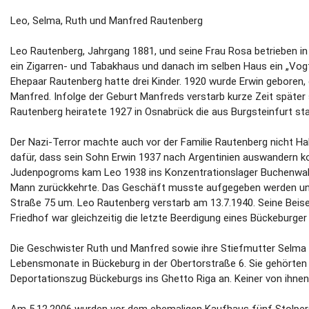
Leo, Selma, Ruth und Manfred Rautenberg
Leo Rautenberg, Jahrgang 1881, und seine Frau Rosa betrieben i
ein Zigarren- und Tabakhaus und danach im selben Haus ein „Vog
Ehepaar Rautenberg hatte drei Kinder. 1920 wurde Erwin geboren,
Manfred. Infolge der Geburt Manfreds verstarb kurze Zeit später
Rautenberg heiratete 1927 in Osnabrück die aus Burgsteinfurt 
Der Nazi-Terror machte auch vor der Familie Rautenberg nicht Ha
dafür, dass sein Sohn Erwin 1937 nach Argentinien auswandern ko
Judenpogroms kam Leo 1938 ins Konzentrationslager Buchenwald
Mann zurückkehrte. Das Geschäft musste aufgegeben werden und 
Straße 75 um. Leo Rautenberg verstarb am 13.7.1940. Seine Beis
Friedhof war gleichzeitig die letzte Beerdigung eines Bückeburger
Die Geschwister Ruth und Manfred sowie ihre Stiefmutter Selma v
Lebensmonate in Bückeburg in der Obertorstraße 6. Sie gehört
Deportationszug Bückeburgs ins Ghetto Riga an. Keiner von ihnen
Am 5.12.2006 wurden vor dem ehemaligen Kaufhaus fünf Stolpers