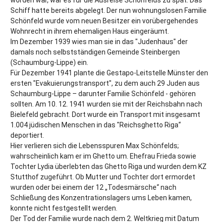
Schiff hatte bereits abgelegt. Der nun wohnungslosen Familie
Schönfeld wurde vom neuen Besitzer ein vorübergehendes
Wohnrecht in ihrem ehemaligen Haus eingeräumt.
Im Dezember 1939 wies man sie in das "Judenhaus" der
damals noch selbstständigen Gemeinde Steinbergen
(Schaumburg-Lippe) ein.
Für Dezember 1941 plante die Gestapo-Leitstelle Münster den
ersten "Evakuierungstransport", zu dem auch 29 Juden aus
Schaumburg-Lippe – darunter Familie Schönfeld - gehören
sollten. Am 10. 12. 1941 wurden sie mit der Reichsbahn nach
Bielefeld gebracht. Dort wurde ein Transport mit insgesamt
1.004 jüdischen Menschen in das "Reichsghetto Riga“
deportiert.
Hier verlieren sich die Lebensspuren Max Schönfelds;
wahrscheinlich kam er im Ghetto um. Ehefrau Frieda sowie
Tochter Lydia überlebten das Ghetto Riga und wurden dem KZ
Stutthof zugeführt. Ob Mutter und Tochter dort ermordet
wurden oder bei einem der 12 „Todesmärsche“ nach
Schließung des Konzentrationslagers ums Leben kamen,
konnte nicht festgestellt werden.
Der Tod der Familie wurde nach dem 2. Weltkrieg mit Datum