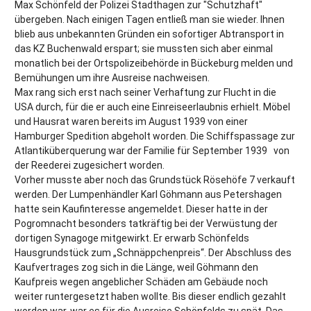
Max Schönfeld der Polizei Stadthagen zur "Schutzhaft"
übergeben. Nach einigen Tagen entließ man sie wieder. Ihnen
blieb aus unbekannten Gründen ein sofortiger Abtransport in
das KZ Buchenwald erspart; sie mussten sich aber einmal
monatlich bei der Ortspolizeibehörde in Bückeburg melden und
Bemühungen um ihre Ausreise nachweisen.
Max rang sich erst nach seiner Verhaftung zur Flucht in die
USA durch, für die er auch eine Einreiseerlaubnis erhielt. Möbel
und Hausrat waren bereits im August 1939 von einer
Hamburger Spedition abgeholt worden. Die Schiffspassage zur
Atlantiküberquerung war der Familie für September 1939 von
der Reederei zugesichert worden.
Vorher musste aber noch das Grundstück Rösehöfe 7 verkauft
werden. Der Lumpenhändler Karl Göhmann aus Petershagen
hatte sein Kaufinteresse angemeldet. Dieser hatte in der
Pogromnacht besonders tatkräftig bei der Verwüstung der
dortigen Synagoge mitgewirkt. Er erwarb Schönfelds
Hausgrundstück zum „Schnäppchenpreis“. Der Abschluss des
Kaufvertrages zog sich in die Länge, weil Göhmann den
Kaufpreis wegen angeblicher Schäden am Gebäude noch
weiter runtergesetzt haben wollte. Bis dieser endlich gezahlt
worden war, war es für die Ausreise Schönfelds zu spät. Das