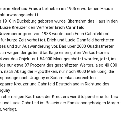
 seine
Ehefrau Frieda
betrieben im 1906 erworbenen Haus in
fakturwarengeschäft.
e 1910 in Bückeburg geboren wurde, übernahm das Haus in den
Lucie Kreuzer
den Vertreter
Erich Cahnfeld
.
 Novemberpogrom von 1938 wurde auch Erich Cahnfeld mit
für kurze Zeit verhaftet. Erich und Lucie Cahnfeld bereiteten
uses und zur Auswanderung vor. Das über 2600 Quadratmeter
uch wegen der guten Stadtlage einen guten Verkaufspreis
4 war das Objekt auf 54 000 Mark geschätzt worden, jetzt, im
elds nur etwa 87 Prozent des geschätzten Wertes, also 40 000
ben, nach Abzug der Hypotheken, nur noch 9000 Mark übrig, die
fspassage nach Uruguay in Südamerika ausreichten.
Ehepaare Kreuzer und Cahnfeld Deutschland in Richtung des
uguay.
 ehemaligen Kaufhaus der Kreuzers vier Stolpersteine für Leo
ch und Lucie Cahnfeld im Beisein der Familienangehörigen Margot
, verlegt.