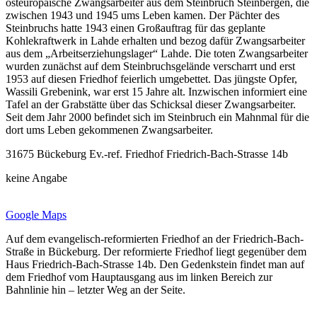
osteuropäische Zwangsarbeiter aus dem Steinbruch Steinbergen, die
zwischen 1943 und 1945 ums Leben kamen. Der Pächter des
Steinbruchs hatte 1943 einen Großauftrag für das geplante
Kohlekraftwerk in Lahde erhalten und bezog dafür Zwangsarbeiter
aus dem „Arbeitserziehungslager“ Lahde. Die toten Zwangsarbeiter
wurden zunächst auf dem Steinbruchsgelände verscharrt und erst
1953 auf diesen Friedhof feierlich umgebettet. Das jüngste Opfer,
Wassili Grebenink, war erst 15 Jahre alt. Inzwischen informiert eine
Tafel an der Grabstätte über das Schicksal dieser Zwangsarbeiter.
Seit dem Jahr 2000 befindet sich im Steinbruch ein Mahnmal für die
dort ums Leben gekommenen Zwangsarbeiter.
31675 Bückeburg Ev.-ref. Friedhof Friedrich-Bach-Strasse 14b
keine Angabe
Google Maps
Auf dem evangelisch-reformierten Friedhof an der Friedrich-Bach-
Straße in Bückeburg. Der reformierte Friedhof liegt gegenüber dem
Haus Friedrich-Bach-Strasse 14b. Den Gedenkstein findet man auf
dem Friedhof vom Hauptausgang aus im linken Bereich zur
Bahnlinie hin – letzter Weg an der Seite.