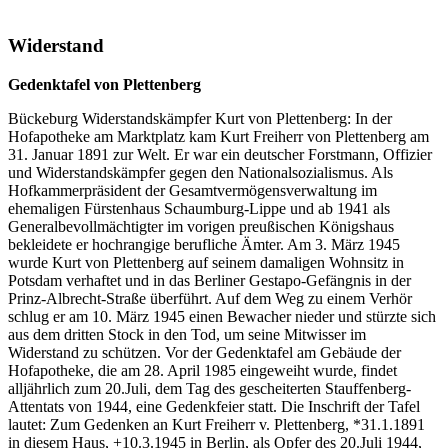
Widerstand
Gedenktafel von Plettenberg
Bückeburg Widerstandskämpfer Kurt von Plettenberg: In der
Hofapotheke am Marktplatz kam Kurt Freiherr von Plettenberg am
31. Januar 1891 zur Welt. Er war ein deutscher Forstmann, Offizier
und Widerstandskämpfer gegen den Nationalsozialismus. Als
Hofkammerpräsident der Gesamtvermögensverwaltung im
ehemaligen Fürstenhaus Schaumburg-Lippe und ab 1941 als
Generalbevollmächtigter im vorigen preußischen Königshaus
bekleidete er hochrangige berufliche Ämter. Am 3. März 1945
wurde Kurt von Plettenberg auf seinem damaligen Wohnsitz in
Potsdam verhaftet und in das Berliner Gestapo-Gefängnis in der
Prinz-Albrecht-Straße überführt. Auf dem Weg zu einem Verhör
schlug er am 10. März 1945 einen Bewacher nieder und stürzte sich
aus dem dritten Stock in den Tod, um seine Mitwisser im
Widerstand zu schützen. Vor der Gedenktafel am Gebäude der
Hofapotheke, die am 28. April 1985 eingeweiht wurde, findet
alljährlich zum 20.Juli, dem Tag des gescheiterten Stauffenberg-
Attentats von 1944, eine Gedenkfeier statt. Die Inschrift der Tafel
lautet: Zum Gedenken an Kurt Freiherr v. Plettenberg, *31.1.1891
in diesem Haus, +10.3.1945 in Berlin, als Opfer des 20.Juli 1944,